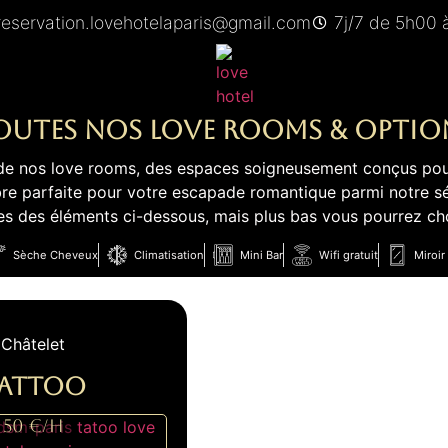
reservation.lovehotelaparis@gmail.com
7j/7 de 5h00 
outes nos love rooms & Optio
té de nos love rooms, des espaces soigneusement conçus pou
re parfaite pour votre escapade romantique parmi notre sél
 des éléments ci-dessous, mais plus bas vous pourrez choi
Sèche Cheveux
Climatisation
Mini Bar
Wifi gratuit
Miroir
Châtelet
attoo
50 €/H