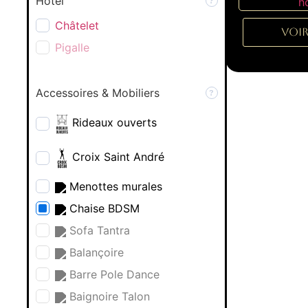
Hôtel
Châtelet
Voir
Pigalle
Accessoires & Mobiliers
Rideaux ouverts
Croix Saint André
Menottes murales
Chaise BDSM
Sofa Tantra
Balançoire
Barre Pole Dance
Baignoire Talon