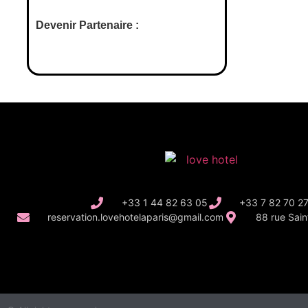
Devenir Partenaire :
+33 1 44 82 63 05
+33 7 82 70 2
reservation.lovehotelaparis@gmail.com
88 rue Sain