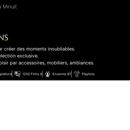
à Minuit
ns
r créer des moments inoubliables.
ection exclusive.
sir par accessoires, mobiliers, ambiances.
 plafond
1200 Films X
Enceinte BT
Playlists