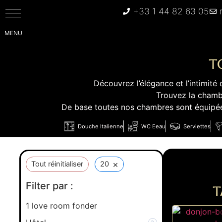
+33 1 44 82 63 05
T
Découvrez l’élégance et l’intimi
Trouvez la chamb
De base toutes nos chambres sont équipées
Douche Italienne
WC Eeau
Serviettes
×
Tout réinitialiser
20
Filter par :
T
1
love room fonder