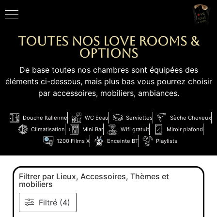
Toutes nos love rooms &
Options
De base toutes nos chambres sont équipées des
éléments ci-dessous, mais plus bas vous pourrez choisir
par accessoires, mobiliers, ambiances.
Douche Italienne
WC Eeau
Serviettes
Sèche Cheveux
Climatisation
Mini Bar
Wifi gratuit
Miroir plafond
1200 Films X
Enceinte BT
Playlists
Filtrer par Lieux, Accessoires, Thèmes et
mobiliers
Filtré (4)