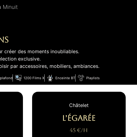
à Minuit
ns
r créer des moments inoubliables.
ection exclusive.
sir par accessoires, mobiliers, ambiances.
 plafond
1200 Films X
Enceinte BT
Playlists
Châtelet
L’égarée
45 €/H