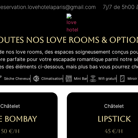
reservation.lovehotelaparis@gmail.com
7j/7 de 5h00 
outes nos love rooms & Optio
té de nos love rooms, des espaces soigneusement conçus pou
re parfaite pour votre escapade romantique parmi notre sél
 des éléments ci-dessous, mais plus bas vous pourrez choi
Sèche Cheveux
Climatisation
Mini Bar
Wifi gratuit
Miroir
Châtelet
Châtelet
e Bombay
Lipstick
50 €/H
45 €/H