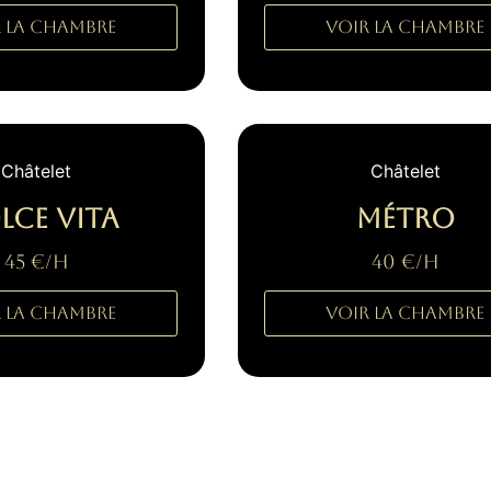
 la Chambre
Voir la Chambre
Châtelet
Châtelet
lce Vita
Métro
45 €/H
40 €/H
 la Chambre
Voir la Chambre