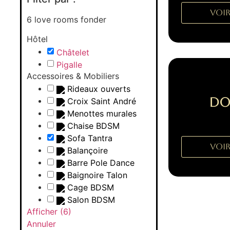
Voir
6
love rooms fonder
Hôtel
Châtelet
Pigalle
Accessoires & Mobiliers
Rideaux ouverts
Do
Croix Saint André
Menottes murales
Chaise BDSM
Sofa Tantra
Voir
Balançoire
Barre Pole Dance
Baignoire Talon
Cage BDSM
Salon BDSM
Afficher
(
6
)
Annuler