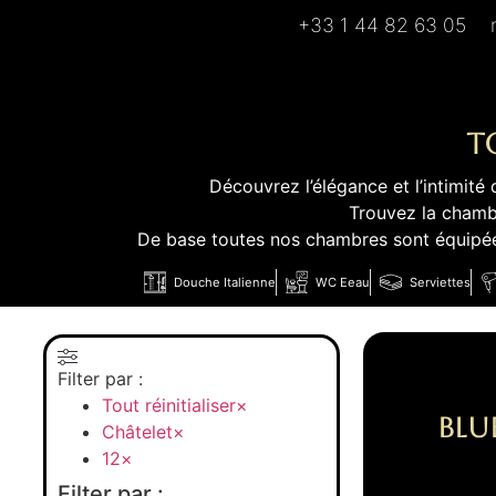
+33 1 44 82 63 05
T
Découvrez l’élégance et l’intimi
Trouvez la chamb
De base toutes nos chambres sont équipées
Douche Italienne
WC Eeau
Serviettes
Filter par :
Tout réinitialiser
×
Blu
Châtelet
×
12
×
Filter par :