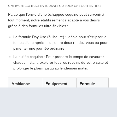
Une pause complice en journée ou pour une nuit entière
Parce que l’envie d’une échappée coquine peut survenir à
tout moment, notre établissement s’adapte à vos désirs
grâce à des formules ultra-flexibles :
La formule Day Use (à l’heure) :
Idéale pour s’éclipser le
temps d’une après-midi, entre deux rendez-vous ou pour
pimenter une journée ordinaire.
La nuitée coquine :
Pour prendre le temps de savourer
chaque instant, explorer tous les recoins de votre suite et
prolonger le plaisir jusqu’au lendemain matin.
Ambiance
Équipement
Formule
souhaitée
star
conseillée
Douce &
Bain à remous
Nuitée
Voluptueuse
privé
complète