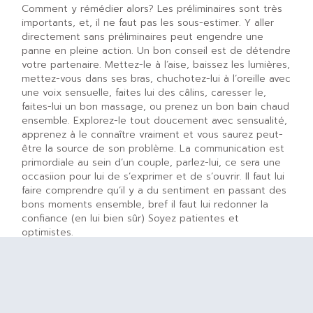
Comment y rémédier alors? Les préliminaires sont très
importants, et, il ne faut pas les sous-estimer. Y aller
directement sans préliminaires peut engendre une
panne en pleine action. Un bon conseil est de détendre
votre partenaire. Mettez-le à l’aise, baissez les lumières,
mettez-vous dans ses bras, chuchotez-lui à l’oreille avec
une voix sensuelle, faites lui des câlins, caresser le,
faites-lui un bon massage, ou prenez un bon bain chaud
ensemble. Explorez-le tout doucement avec sensualité,
apprenez à le connaître vraiment et vous saurez peut-
être la source de son problème. La communication est
primordiale au sein d’un couple, parlez-lui, ce sera une
occasiion pour lui de s’exprimer et de s’ouvrir. Il faut lui
faire comprendre qu’il y a du sentiment en passant des
bons moments ensemble, bref il faut lui redonner la
confiance (en lui bien sûr) Soyez patientes et
optimistes.
SI LA PANNE PERSISTE, CONSULTEZ UN
SPÉCIALISTE
Si le problème persiste, aux grands maux les grands